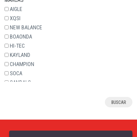
29
AIGLE
30
XQSI
31
NEW BALANCE
32
BOAONDA
33
HI-TEC
34
KAYLAND
35
CHAMPION
36
SOCA
37
SANDALS
38
RELAX4JOU
39
JAVER
4
ALCALDE
40
ASOLO
41
J.HAYBER
42