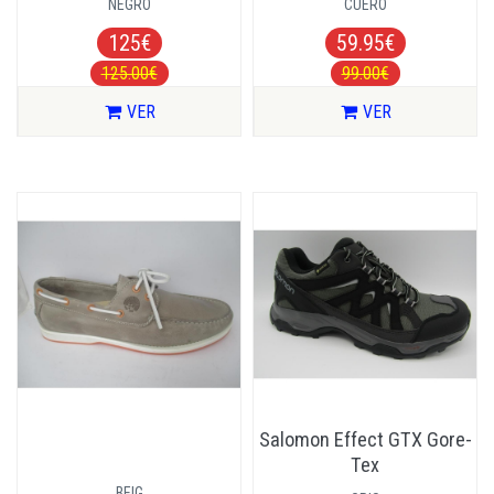
NEGRO
CUERO
125€
59.95€
125.00€
99.00€
VER
VER
Salomon Effect GTX Gore-
Tex
BEIG