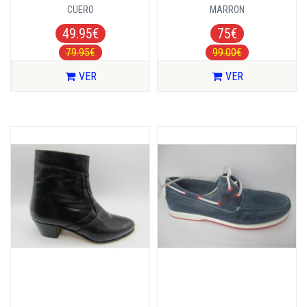
CUERO
MARRON
49.95€
75€
79.95€
99.00€
VER
VER