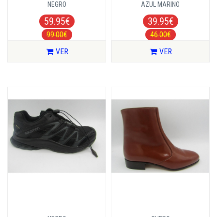
NEGRO
AZUL MARINO
59.95€
39.95€
99.00€
46.00€
VER
VER