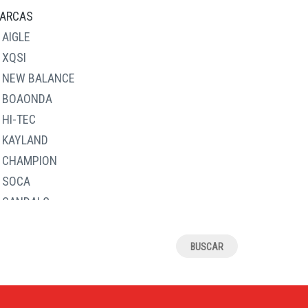
28
ARCAS
29
AIGLE
30
XQSI
31
NEW BALANCE
32
BOAONDA
33
HI-TEC
34
KAYLAND
35
CHAMPION
36
SOCA
37
SANDALS
38
RELAX4JOU
39
JAVER
4
ALCALDE
40
ASOLO
41
J.HAYBER