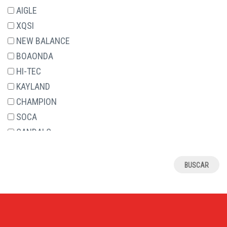
29
AIGLE
30
XQSI
31
NEW BALANCE
32
BOAONDA
33
HI-TEC
34
KAYLAND
35
CHAMPION
36
SOCA
37
SANDALS
38
RELAX4JOU
39
JAVER
4
ALCALDE
40
ASOLO
41
J.HAYBER
42
ROAL