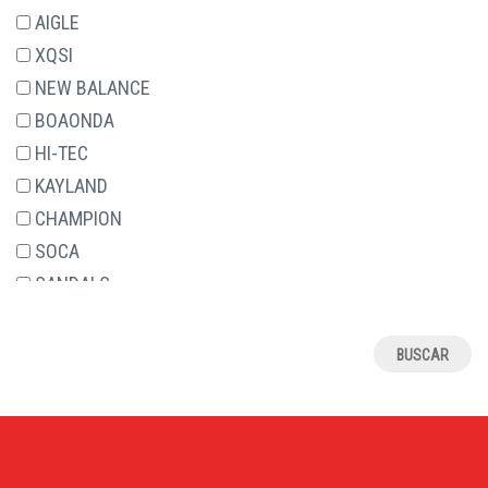
29
AIGLE
30
XQSI
31
NEW BALANCE
32
BOAONDA
33
HI-TEC
34
KAYLAND
35
CHAMPION
36
SOCA
37
SANDALS
38
RELAX4JOU
39
JAVER
4
ALCALDE
40
ASOLO
41
J.HAYBER
42
ROAL