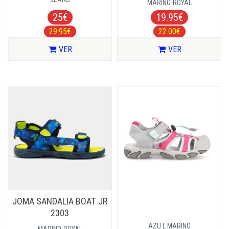
MARINO-ROYAL
25€
19.95€
29.95€
22.00€
VER
VER
JOMA SANDALIA BOAT JR
2303
AZU L MARINO