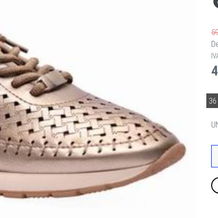
5
D
IV
4
3
U