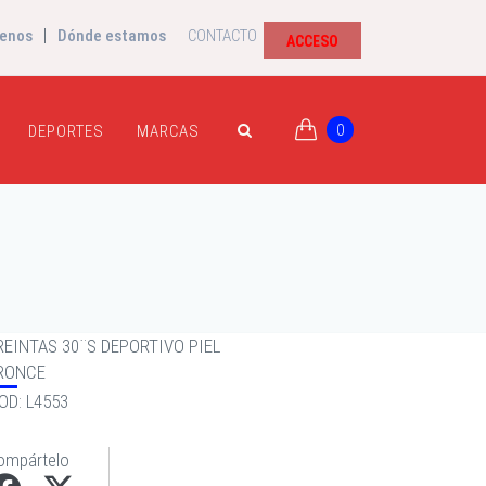
|
enos
Dónde estamos
CONTACTO
ACCESO
0
DEPORTES
MARCAS
REINTAS 30¨S DEPORTIVO PIEL
RONCE
OD: L4553
ompártelo