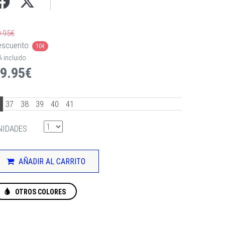
9.95€
escuento:
10€
A incluido
9.95€
6
37
38
39
40
41
NIDADES
AÑADIR AL CARRITO
OTROS COLORES