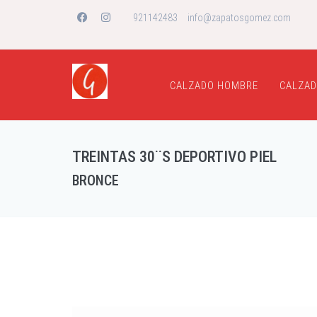
921142483
info@zapatosgomez.com
CALZADO HOMBRE
CALZAD
TREINTAS 30¨S DEPORTIVO PIEL
BRONCE